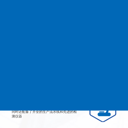
查看更多
MANAGEMENT
品质管理
生产设备
从产品原料到生产每道工艺都严格检测、有
效控制，实行规范的现代化企业管理。
检测设备
公司不仅拥有高素质、高技术的员工团队，
同时还配备了齐全的生产流水线和先进的检
测仪器