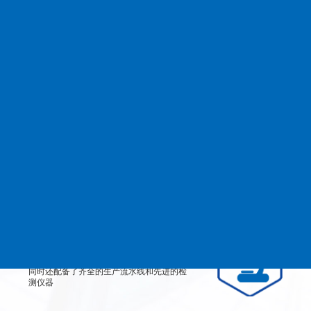
查看更多
MANAGEMENT
品质管理
生产设备
从产品原料到生产每道工艺都严格检测、有
效控制，实行规范的现代化企业管理。
检测设备
公司不仅拥有高素质、高技术的员工团队，
同时还配备了齐全的生产流水线和先进的检
测仪器