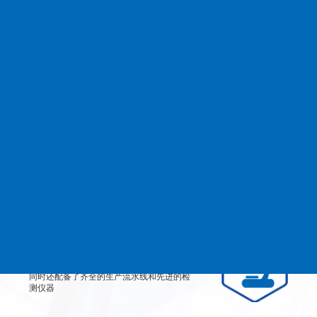
查看更多
MANAGEMENT
品质管理
生产设备
从产品原料到生产每道工艺都严格检测、有
效控制，实行规范的现代化企业管理。
检测设备
公司不仅拥有高素质、高技术的员工团队，
同时还配备了齐全的生产流水线和先进的检
测仪器