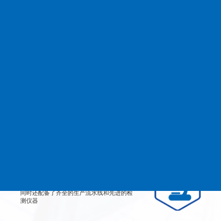
查看更多
MANAGEMENT
品质管理
生产设备
从产品原料到生产每道工艺都严格检测、有
效控制，实行规范的现代化企业管理。
检测设备
公司不仅拥有高素质、高技术的员工团队，
同时还配备了齐全的生产流水线和先进的检
测仪器