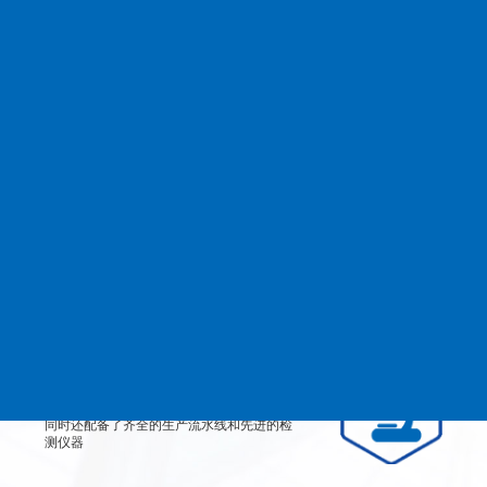
查看更多
MANAGEMENT
品质管理
生产设备
从产品原料到生产每道工艺都严格检测、有
效控制，实行规范的现代化企业管理。
检测设备
公司不仅拥有高素质、高技术的员工团队，
同时还配备了齐全的生产流水线和先进的检
测仪器