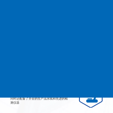
查看更多
MANAGEMENT
品质管理
生产设备
从产品原料到生产每道工艺都严格检测、有
效控制，实行规范的现代化企业管理。
检测设备
公司不仅拥有高素质、高技术的员工团队，
同时还配备了齐全的生产流水线和先进的检
测仪器