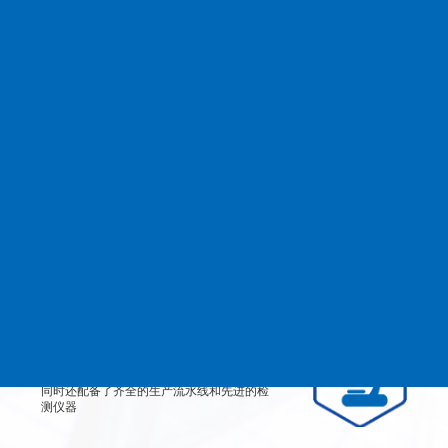
查看更多
MANAGEMENT
品质管理
生产设备
从产品原料到生产每道工艺都严格检测、有
效控制，实行规范的现代化企业管理。
检测设备
公司不仅拥有高素质、高技术的员工团队，
同时还配备了齐全的生产流水线和先进的检
测仪器