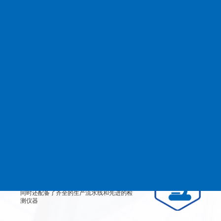
查看更多
MANAGEMENT
品质管理
生产设备
从产品原料到生产每道工艺都严格检测、有
效控制，实行规范的现代化企业管理。
检测设备
公司不仅拥有高素质、高技术的员工团队，
同时还配备了齐全的生产流水线和先进的检
测仪器