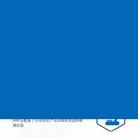
查看更多
MANAGEMENT
品质管理
生产设备
从产品原料到生产每道工艺都严格检测、有
效控制，实行规范的现代化企业管理。
检测设备
公司不仅拥有高素质、高技术的员工团队，
同时还配备了齐全的生产流水线和先进的检
测仪器